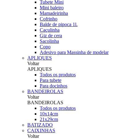
Tubete Mini
Mini baleiro
Mamadeirinha
Cofrinho
Balde de pipoca 1l.
Caçulinha
Giz de cera
Sacolinha
Copo
Adesivo para Massinha de modelar
APLIQUES
Voltar
APLIQUES
Todos os produtos
Para tubete
Para docinhos
BANDEIROLAS
Voltar
BANDEIROLAS
Todos os produtos
10x14cm
21x29cm
BATIZADO
CAIXINHAS
Voltar