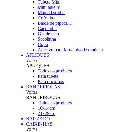
Tubete Mini
Mini baleiro
Mamadeirinha
Cofrinho
Balde de pipoca 1l.
Caçulinha
Giz de cera
Sacolinha
Copo
Adesivo para Massinha de modelar
APLIQUES
Voltar
APLIQUES
Todos os produtos
Para tubete
Para docinhos
BANDEIROLAS
Voltar
BANDEIROLAS
Todos os produtos
10x14cm
21x29cm
BATIZADO
CAIXINHAS
Voltar