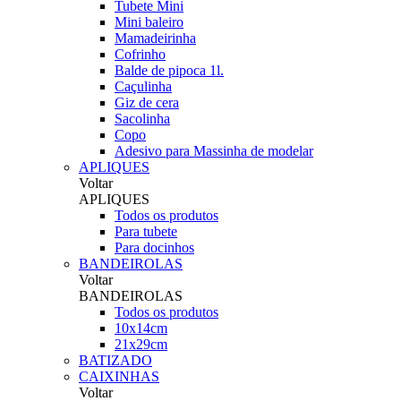
Tubete Mini
Mini baleiro
Mamadeirinha
Cofrinho
Balde de pipoca 1l.
Caçulinha
Giz de cera
Sacolinha
Copo
Adesivo para Massinha de modelar
APLIQUES
Voltar
APLIQUES
Todos os produtos
Para tubete
Para docinhos
BANDEIROLAS
Voltar
BANDEIROLAS
Todos os produtos
10x14cm
21x29cm
BATIZADO
CAIXINHAS
Voltar