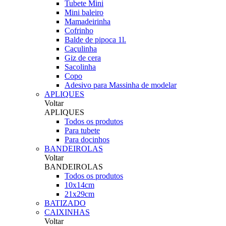
Tubete Mini
Mini baleiro
Mamadeirinha
Cofrinho
Balde de pipoca 1l.
Caçulinha
Giz de cera
Sacolinha
Copo
Adesivo para Massinha de modelar
APLIQUES
Voltar
APLIQUES
Todos os produtos
Para tubete
Para docinhos
BANDEIROLAS
Voltar
BANDEIROLAS
Todos os produtos
10x14cm
21x29cm
BATIZADO
CAIXINHAS
Voltar