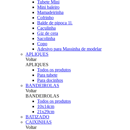
Tubete Mini
Mini baleiro
Mamadeirinha
Cofrinho
Balde de pipoca 1l.
Caçulinha
Giz de cera
Sacolinha
Copo
Adesivo para Massinha de modelar
APLIQUES
Voltar
APLIQUES
Todos os produtos
Para tubete
Para docinhos
BANDEIROLAS
Voltar
BANDEIROLAS
Todos os produtos
10x14cm
21x29cm
BATIZADO
CAIXINHAS
Voltar