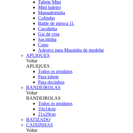
Tubete Mini
Mini baleiro
Mamadeirinha
Cofrinho
Balde de pipoca 1l.
Caçulinha
Giz de cera
Sacolinha
Copo
Adesivo para Massinha de modelar
APLIQUES
Voltar
APLIQUES
Todos os produtos
Para tubete
Para docinhos
BANDEIROLAS
Voltar
BANDEIROLAS
Todos os produtos
10x14cm
21x29cm
BATIZADO
CAIXINHAS
Voltar